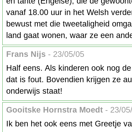
en tante (Engelse), die de gewoon
vanaf 18.00 uur in het Welsh verd
bewust met die tweetaligheid omga
land gaat wonen, waar ze een ande
Frans Nijs
- 23/05/05
Half eens. Als kinderen ook nog de 
dat is fout. Bovendien krijgen ze a
onderwijs staat!
Gooitske Hornstra Moedt
- 23/05
Ik ben het ook eens met Greetje van 