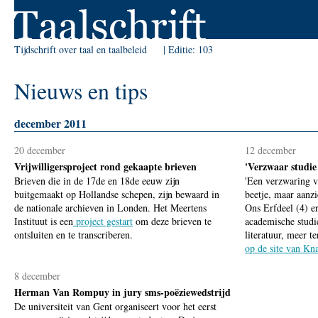
Skip to Navigation
Tijdschrift over taal en taalbeleid
Editie:
103
Nieuws en tips
december 2011
20 december
12 december
Vrijwilligersproject rond gekaapte brieven
'Verzwaar studie
Brieven die in de 17de en 18de eeuw zijn
'Een verzwaring v
buitgemaakt op Hollandse schepen, zijn bewaard in
beetje, maar aanzi
de nationale archieven in Londen. Het Meertens
Ons Erfdeel (4) er
Instituut is een
project gestart
om deze brieven te
academische studi
ontsluiten en te transcriberen.
literatuur, meer 
op de site van Kn
8 december
Herman Van Rompuy in jury sms-poëziewedstrijd
De universiteit van Gent organiseert voor het eerst