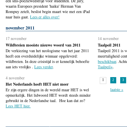
een sms-poëziewedstrijd voor studenten. De jury,
waarin Europees president 'haiku' Herman Van
Rompuy zetelt, beslist begin maart wie met een iPad
naar huis gaat.
Lees er alles over!
november 2011
17 november
14 november
Wildbreien mooiste nieuwe woord van 2011
Taalpeil 2011
De verkiezing van het neologisme van het jaar 2011
Taalpeil 2011 is v
heeft een overduidelijke winnaar opgeleverd:
meertaligheid cent
wildbreien. In deze crisistijd is er kennelijk behoefte
beschikbaar
. Acht
aan iets vrolijks .
Lees verder
.
Taalpeil+
.
4 november
1
2
3
Het Nederlands heeft HET niet meer
laatste »
Er zijn ergere dingen in de wereld maar HET is wel
opmerkelijk. Het lidwoord HET wordt steeds minder
gebruikt in de Nederlandse taal. Hoe kan dat zo?
Lees HET hier.