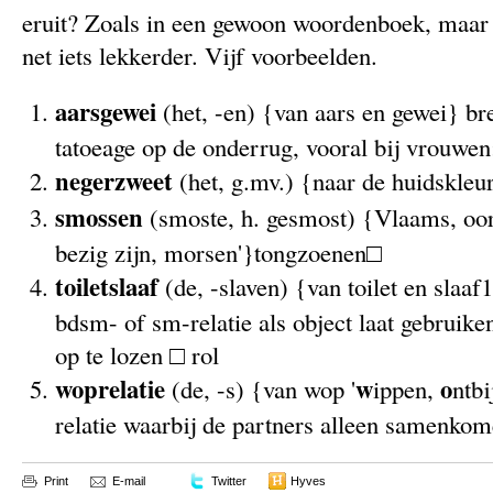
eruit? Zoals in een gewoon woordenboek, maar 
net iets lekkerder. Vijf voorbeelden.
aarsgewei
(het, -en) {van aars en gewei} br
tatoeage op de onderrug, vooral bij vrouwe
negerzweet
(het, g.mv.) {naar de huidskleur
smossen
(smoste, h. gesmost) {Vlaams, oors
bezig zijn, morsen'}tongzoenen□
toiletslaaf
(de, -slaven) {van toilet en slaaf
bdsm- of sm-relatie als object laat gebruike
op te lozen □ rol
woprelatie
w
o
(de, -s) {van wop '
ippen,
ntbi
relatie waarbij de partners alleen samenko
Print
E-mail
Twitter
Hyves