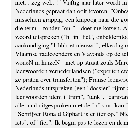
niet.., zeg wel...!" Vijftig jaar later wordt 
Nederlands gepraat dan ooit tevoren. "Onbe
misschien grappig, een knipoog naar die goe
die term - zonder "on-" - doet me kotsen. Al
woord uitspreken ("h" in "het", onbeklemtoo
aankondiging "Hhhh-et nieuws!", elke dag o
Vlaamse radiozenders en 's avonds op de te
woneN in huizeN - niet op straat zoals Ma
leenwoorden vernederlandsen ("experten ete
ze praten over transferten"); Franse leenwo
Nederlands uitspreken (een "dossier" rijmt 
leenwoorden idem ("tram", "tank", "caravan"
allemaal uitgesproken met de "a" van "kam"
"Schrijver Ronald Giphart is er fier op." Nic
iets", of "fier". Ik begin pas te lezen en ik 