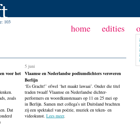
ie:
103
home
edities
5 juni
ren voor het
Vlaamse en Nederlandse podiumdichters veroveren
Berlijn
‘Es Gracht!’ ofwel ‘het maakt lawaai’. Onder die titel
denken.
traden twaalf Vlaamse en Nederlandse dichter-
ds, zoals
performers en woordkunstenaars op 11 en 25 mei op
in Berlijn. Samen met collega’s uit Duitsland brachten
den. Dat
zij een spektakel van poëzie, muziek en teken- en
honderd
videokunst.
Lees meer
.
n