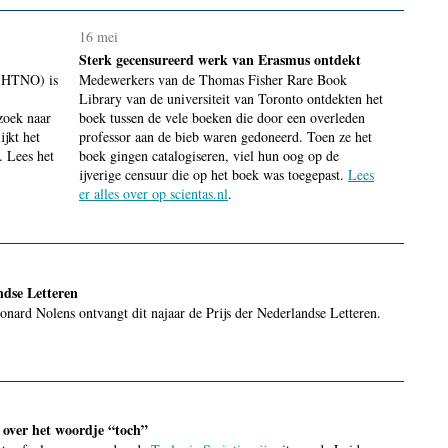
16 mei
Sterk gecensureerd werk van Erasmus ontdekt
 (HTNO) is
Medewerkers van de Thomas Fisher Rare Book
Library van de universiteit van Toronto ontdekten het
zoek naar
boek tussen de vele boeken die door een overleden
jkt het
professor aan de bieb waren gedoneerd. Toen ze het
. Lees het
boek gingen catalogiseren, viel hun oog op de
ijverige censuur die op het boek was toegepast.
Lees
er alles over op scientas.nl
.
ndse Letteren
nard Nolens ontvangt dit najaar de Prijs der Nederlandse Letteren.
k over het woordje “toch”