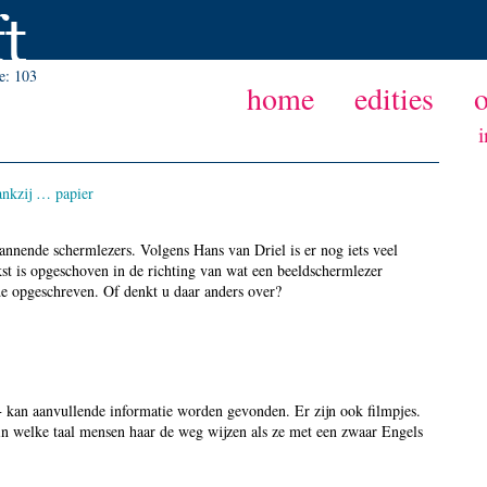
ie:
103
home
edities
i
ankzij … papier
annende schermlezers. Volgens Hans van Driel is er nog iets veel
st is opgeschoven in de richting van wat een beeldschermlezer
ode opgeschreven. Of denkt u daar anders over?
+ kan aanvullende informatie worden gevonden. Er zijn ook filmpjes.
in welke taal mensen haar de weg wijzen als ze met een zwaar Engels