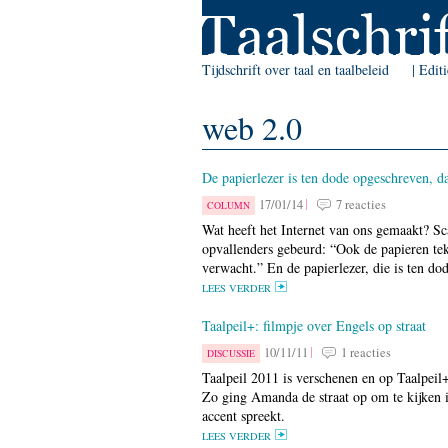
Skip to Navigation
Tijdschrift over taal en taalbeleid
Edit
web 2.0
De papierlezer is ten dode opgeschreven, d
17/01/14
7 reacties
COLUMN
Wat heeft het Internet van ons gemaakt? Sc
opvallenders gebeurd: “Ook de papieren tek
verwacht.” En de papierlezer, die is ten d
LEES VERDER
Taalpeil+: filmpje over Engels op straat
10/11/11
1 reacties
DISCUSSIE
Taalpeil 2011 is verschenen en op Taalpeil
Zo ging Amanda de straat op om te kijken 
accent spreekt.
LEES VERDER