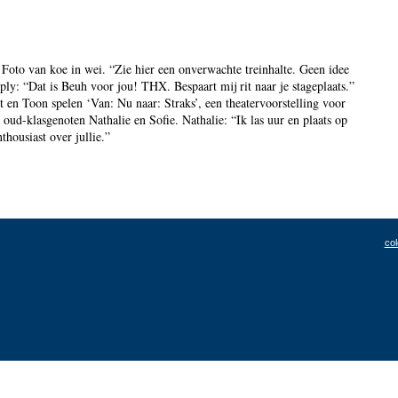
 Foto van koe in wei. “Zie hier een onverwachte treinhalte. Geen idee
eply: “Dat is Beuh voor jou! THX. Bespaart mij rit naar je stageplaats.”
t en Toon spelen ‘Van: Nu naar: Straks’, een theatervoorstelling voor
 oud-klasgenoten Nathalie en Sofie. Nathalie: “Ik las uur en plaats op
housiast over jullie.”
col