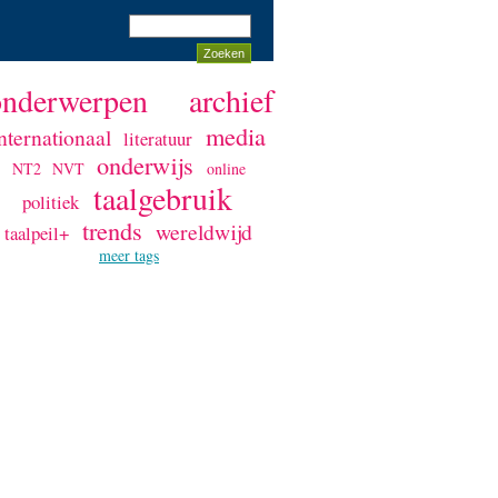
onderwerpen
archief
media
nternationaal
literatuur
onderwijs
NT2
NVT
online
taalgebruik
politiek
trends
wereldwijd
taalpeil+
meer tags