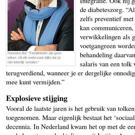
Integratie. Ook hij 
de diabeteszorg. “Al
zelfs preventief met
kan communiceren, 
verwikkelingen als 
voetgangreen worde
behandeling daarvan
Hanneke Bot: "Familieleden zijn geen
tolken. Uit elk onderzoek blijkt dat zij
salaris van een tolk
niet letterlijk vertalen."
terugverdiend, wanneer je er dergelijke onnodi
mee kunt vermijden.”
Explosieve stijging
Vooral de laatste jaren is het gebruik van tolken
toegenomen. Maar eigenlijk bestaat het ‘sociaal
decennia. In Nederland kwam het op met de eers