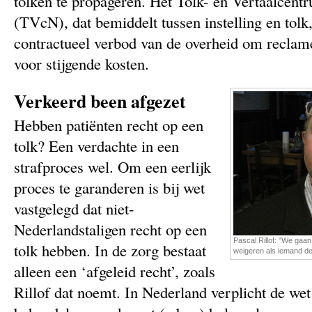
tolken te propageren. Het Tolk- en Vertaalcen
(TVcN), dat bemiddelt tussen instelling en tolk
contractueel verbod van de overheid om reclam
voor stijgende kosten.
Verkeerd been afgezet
Hebben patiënten recht op een
tolk? Een verdachte in een
strafproces wel. Om een eerlijk
proces te garanderen is bij wet
vastgelegd dat niet-
Nederlandstaligen recht op een
Pascal Rillof: "We gaa
tolk hebben. In de zorg bestaat
weigeren als iemand de
alleen een ‘afgeleid recht’, zoals
Rillof dat noemt. In Nederland verplicht de we