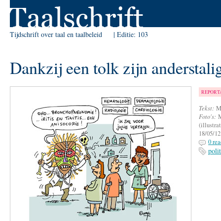
Skip to Navigation
Tijdschrift over taal en taalbeleid
Editie:
103
Dankzij een tolk zijn anderstal
REPORT
Tekst:
M
Foto's:
M
(illustra
18/05/12
0 rea
poli