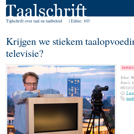
Skip to Navigation
Tijdschrift over taal en taalbeleid
Editie:
103
Krijgen we stiekem taalopvoedi
televisie?
REPORT
Tekst:
W
Foto's:
L
05/11/12
2 rea
med