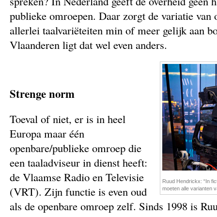
spreken? In Nederland geeft de overheid geen ha
publieke omroepen. Daar zorgt de variatie van
allerlei taalvariëteiten min of meer gelijk aan 
Vlaanderen ligt dat wel even anders.
Strenge norm
Toeval of niet, er is in heel
Europa maar één
openbare/publieke omroep die
een taaladviseur in dienst heeft:
de Vlaamse Radio en Televisie
Ruud Hendrickx: “In fic
(VRT). Zijn functie is even oud
moeten alle varianten v
als de openbare omroep zelf. Sinds 1998 is R