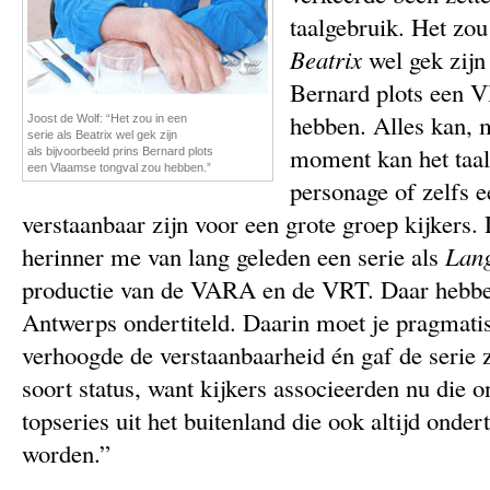
taalgebruik. Het zou 
Beatrix
wel gek zijn 
Bernard plots een V
hebben. Alles kan, 
Joost de Wolf: “Het zou in een
serie als Beatrix wel gek zijn
moment kan het taal
als bijvoorbeeld prins Bernard plots
een Vlaamse tongval zou hebben.”
personage of zelfs e
verstaanbaar zijn voor een grote groep kijkers. 
herinner me van lang geleden een serie als
Lang
productie van de VARA en de VRT. Daar hebben
Antwerps ondertiteld. Daarin moet je pragmatis
verhoogde de verstaanbaarheid én gaf de serie 
soort status, want kijkers associeerden nu die o
topseries uit het buitenland die ook altijd onder
worden.”