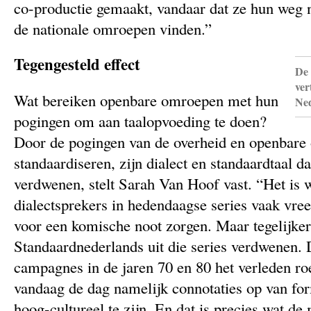
co-productie gemaakt, vandaar dat ze hun weg n
de nationale omroepen vinden.”
Tegengesteld effect
De 
ver
Wat bereiken openbare omroepen met hun
Ne
pogingen om aan taalopvoeding te doen?
Door de pogingen van de overheid en openbare 
standaardiseren, zijn dialect en standaardtaal da
verdwenen, stelt Sarah Van Hoof vast. “Het is w
dialectsprekers in hedendaagse series vaak vree
voor een komische noot zorgen. Maar tegelijkert
Standaardnederlands uit die series verdwenen.
campagnes in de jaren 70 en 80 het verleden ro
vandaag de dag namelijk connotaties op van fo
hoog-cultureel te zijn. En dat is precies wat d