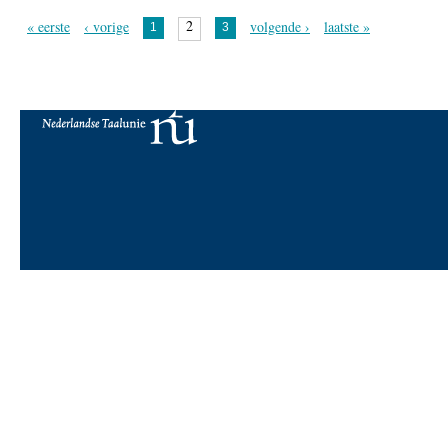
2
« eerste
‹ vorige
volgende ›
laatste »
1
3