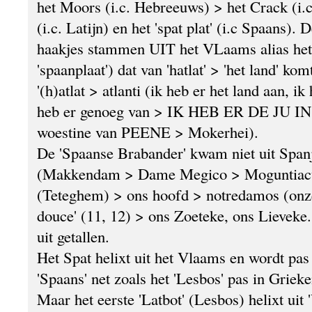
het Moors (i.c. Hebreeuws) > het Crack (i.c
(i.c. Latijn) en het 'spat plat' (i.c Spaans). 
haakjes stammen UIT het VLaams alias het '
'spaanplaat') dat van 'hatlat' > 'het land' komt
'(h)atlat > atlanti (ik heb er het land aan, ik
heb er genoeg van > IK HEB ER DE JU IN
woestine van PEENE > Mokerhei).
De 'Spaanse Brabander' kwam niet uit Span
(Makkendam > Dame Megico > Moguntiacu
(Teteghem) > ons hoofd > notredamos (onz
douce' (11, 12) > ons Zoeteke, ons Lieveke
uit getallen.
Het Spat helixt uit het Vlaams en wordt pas
'Spaans' net zoals het 'Lesbos' pas in Griek
Maar het eerste 'Latbot' (Lesbos) helixt uit '