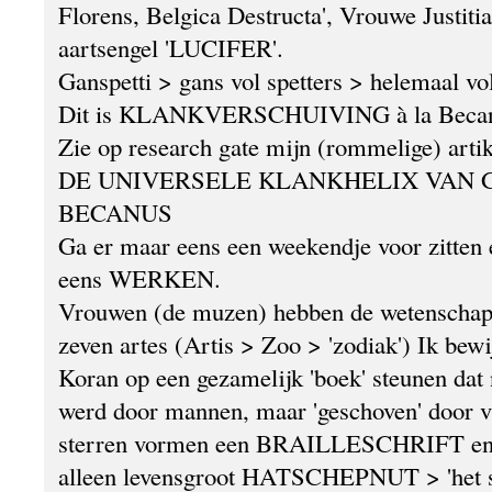
Florens, Belgica Destructa', Vrouwe Justitia
aartsengel 'LUCIFER'.
Ganspetti > gans vol spetters > helemaal vo
Dit is KLANKVERSCHUIVING à la Beca
Zie op research gate mijn (rommelige) artik
DE UNIVERSELE KLANKHELIX VAN 
BECANUS
Ga er maar eens een weekendje voor zitten 
eens WERKEN.
Vrouwen (de muzen) hebben de wetenschap
zeven artes (Artis > Zoo > 'zodiak') Ik bewi
Koran op een gezamelijk 'boek' steunen dat n
werd door mannen, maar 'geschoven' door 
sterren vormen een BRAILLESCHRIFT en d
alleen levensgroot HATSCHEPNUT > 'het s