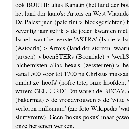
ook BOETIE alias Kanaän (het land der bot
het land der kano's: Artois en West-Vlaande
De Palestijnen (pale tint > bleekgezichten) 
zeventig jaar gelijk > de joden kwamen niet 
Israel, want het eerste 'ASTRA' (Istrie > Isr
(Astoeria) > Artois (land der sterren, waar
(artsen) > boenSTERs (Boendale) > 'werkS
'alchemisten' alias 'hexa's' (zessterren) > '
vanaf 500 voor tot 1700 na Christus massaa
omdat ze 'hoofs' (nofre tete, onze hoofden, 
waren: GELEERD! Dat waren de BECA's, 
(bakermat) > de vroedvrouwen > de 'witte v
verloren millenium' (zie foto Wikipedia 'w
slurfvrouw). Geen 'hokus pokus' maar gew
onze hersenen werken.