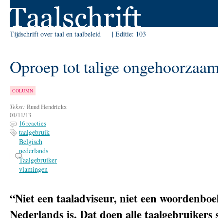
Skip to Navigation
Tijdschrift over taal en taalbeleid
Editie:
103
Oproep tot talige ongehoorzaa
COLUMN
Tekst:
Ruud Hendrickx
01/11/13
16 reacties
taalgebruik
Belgisch
nederlands
Taalgebruiker
vlamingen
“Niet een taaladviseur, niet een woordenboe
Nederlands is. Dat doen alle taalgebruikers