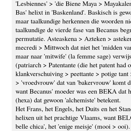
'Lesbiennes' > 'die Biene Maya > Mayakalen
Bas' helixt in 'Baskenland'. Baskisch is g
maar taalkundige herkennen die woorden ni
taalkundige de vierde fase van Becanus beg
permutatie. Asteaskena > Azteken > astek
mecredi > Mittwoch dat niet het 'midden va
maar naar 'mitwife' (la femme sage) verwij
(patriarch > Patentante (die het patent had 
klankverschuiving > peettante > potige t
> 'vroedvrouw' dat van 'bakervrouw' komt d
want Becanus' moeder was een BEKA dat h
(hexa) dat gewoon 'alchemiste' betekent.
Het Frans, het Engels, het Duits en het Sta
helixen uit het prachtige Vlaams, want BEL
belle chica', het 'enige meisje' (mooi > ooi)